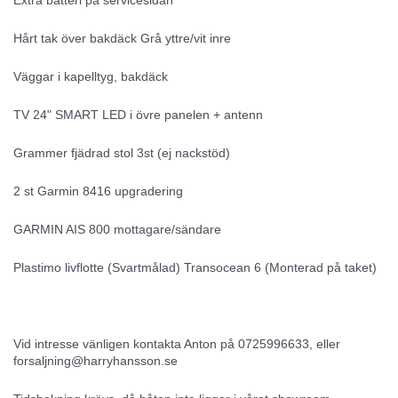
Hårt tak över bakdäck Grå yttre/vit inre
Väggar i kapelltyg, bakdäck
TV 24" SMART LED i övre panelen + antenn
Grammer fjädrad stol 3st (ej nackstöd)
2 st Garmin 8416 upgradering
GARMIN AIS 800 mottagare/sändare
Plastimo livflotte (Svartmålad) Transocean 6 (Monterad på taket)
Vid intresse vänligen kontakta Anton på 0725996633, eller
forsaljning@harryhansson.se