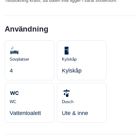
Tidsbokning krävs, då båten inte ligger i vårat showroom.
Användning
Sovplatser
Kylskåp
4
Kylskåp
WC
Dusch
Vattentoalett
Ute & inne