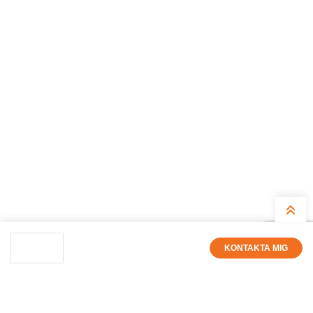
KONTAKTA MIG
Säljare
info@vkmarincenter.se