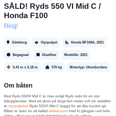
SÅLD! Ryds 550 VI Mid C /
Honda F100
Ring!
Göteborg
Styrpulpet
Honda BF100A, 2021
Begagnad
Glasfiber
Modellår:
2021
5,43 m x 2,18 m
570 kg
Motortyp:
Utombordare
Om båten
Med Ryds 550VI Mid C är man enligt Ryds redo för en stor
båtupplevelse. Med ett skrov på drygt fem meter och sin stabilitet
är
styrpulpeten
Ryds 550VI Mid C byggd för att tåla mycket sjö.
Båten är även en så kallad
walkaround
med fri gångyta runt hela
båten, vilket ger en härlig frihetskänsla ute på vattnet.