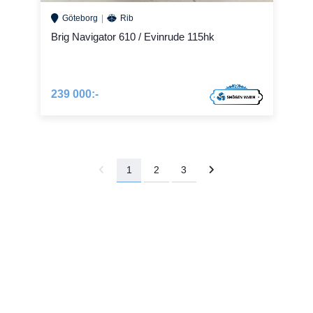
Göteborg
Rib
Brig Navigator 610 / Evinrude 115hk
239 000:-
1
2
3