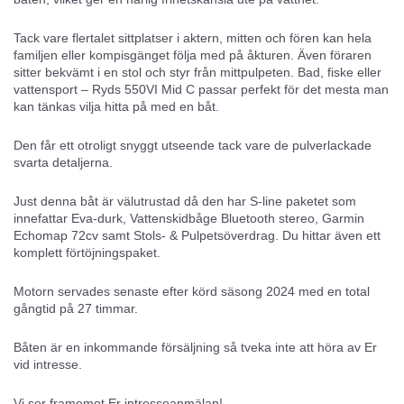
Tack vare flertalet sittplatser i aktern, mitten och fören kan hela
familjen eller kompisgänget följa med på åkturen. Även föraren
sitter bekvämt i en stol och styr från mittpulpeten. Bad, fiske eller
vattensport – Ryds 550VI Mid C passar perfekt för det mesta man
kan tänkas vilja hitta på med en båt.
Den får ett otroligt snyggt utseende tack vare de pulverlackade
svarta detaljerna.
Just denna båt är välutrustad då den har S-line paketet som
innefattar Eva-durk, Vattenskidbåge Bluetooth stereo, Garmin
Echomap 72cv samt Stols- & Pulpetsöverdrag. Du hittar även ett
komplett förtöjningspaket.
Motorn servades senaste efter körd säsong 2024 med en total
gångtid på 27 timmar.
Båten är en inkommande försäljning så tveka inte att höra av Er
vid intresse.
Vi ser framemot Er intresseanmälan!