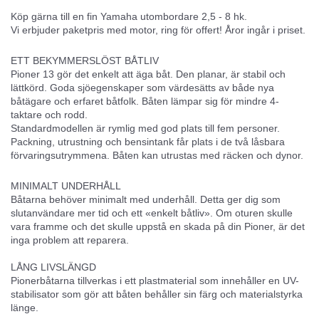
Köp gärna till en fin Yamaha utombordare 2,5 - 8 hk.
Vi erbjuder paketpris med motor, ring för offert! Åror ingår i priset.
ETT BEKYMMERSLÖST BÅTLIV
Pioner 13 gör det enkelt att äga båt. Den planar, är stabil och
lättkörd. Goda sjöegenskaper som värdesätts av både nya
båtägare och erfaret båtfolk. Båten lämpar sig för mindre 4-
taktare och rodd.
Standardmodellen är rymlig med god plats till fem personer.
Packning, utrustning och bensintank får plats i de två låsbara
förvaringsutrymmena. Båten kan utrustas med räcken och dynor.
MINIMALT UNDERHÅLL
Båtarna behöver minimalt med underhåll. Detta ger dig som
slutanvändare mer tid och ett «enkelt båtliv». Om oturen skulle
vara framme och det skulle uppstå en skada på din Pioner, är det
inga problem att reparera.
LÅNG LIVSLÄNGD
Pionerbåtarna tillverkas i ett plastmaterial som innehåller en UV-
stabilisator som gör att båten behåller sin färg och materialstyrka
länge.