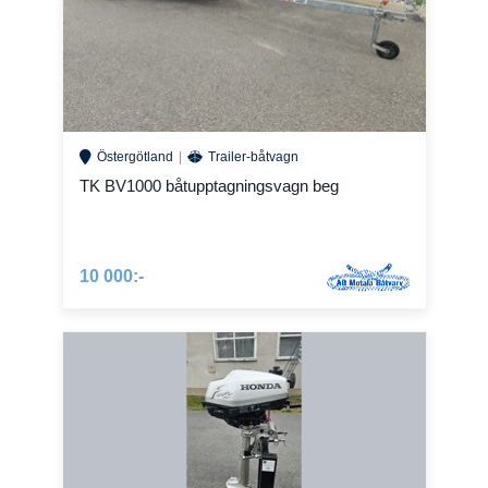
Östergötland
Trailer-båtvagn
TK BV1000 båtupptagningsvagn beg
10 000:-