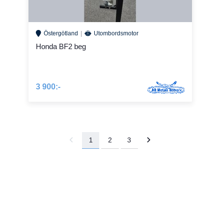
Östergötland
Utombordsmotor
Honda BF2 beg
3 900:-
1
2
3