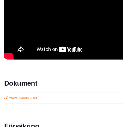
Dokument
www.seacastle.se
Försäkring