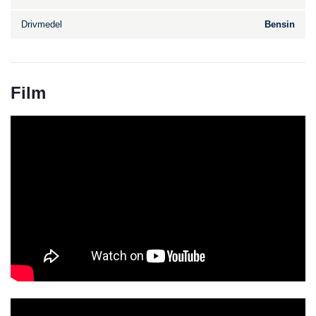
Drivmedel
Bensin
Film