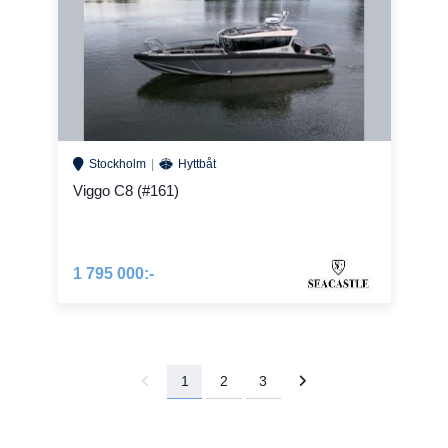
Stockholm
Hyttbåt
Viggo C8 (#161)
1 795 000:-
1
2
3