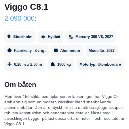
Viggo C8.1
2 090 000:-
Stockholm
Hyttbåt
Mercury 300 V8, 2027
Fabriksny - övrigt
Aluminium
Modellår:
2027
8,20 m x 2,30 m
1800 kg
Motortyp:
Utombordare
Om båten
Med över 150 sålda exemplar sedan lanseringen har Viggo C8
etablerat sig som en modern klassiker bland snabbgående
aluminiumbåtar. Den är omtyckt för sina utmärkta sjöegenskaper,
robusta konstruktion och genomtänkta detaljer. Nästa steg i
utvecklingen bygger på just dessa erfarenheter – och resultatet är
Viggo C8.1.