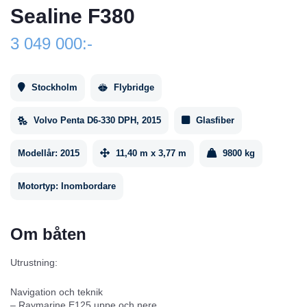
Sealine F380
3 049 000:-
Stockholm
Flybridge
Volvo Penta D6-330 DPH, 2015
Glasfiber
Modellår:
2015
11,40 m x 3,77 m
9800 kg
Motortyp:
Inombordare
Om båten
Utrustning:
Navigation och teknik
– Raymarine E125 uppe och nere