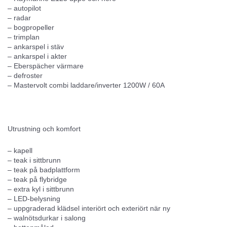
– autopilot
– radar
– bogpropeller
– trimplan
– ankarspel i stäv
– ankarspel i akter
– Eberspächer värmare
– defroster
– Mastervolt combi laddare/inverter 1200W / 60A
Utrustning och komfort
– kapell
– teak i sittbrunn
– teak på badplattform
– teak på flybridge
– extra kyl i sittbrunn
– LED-belysning
– uppgraderad klädsel interiört och exteriört när ny
– walnötsdurkar i salong