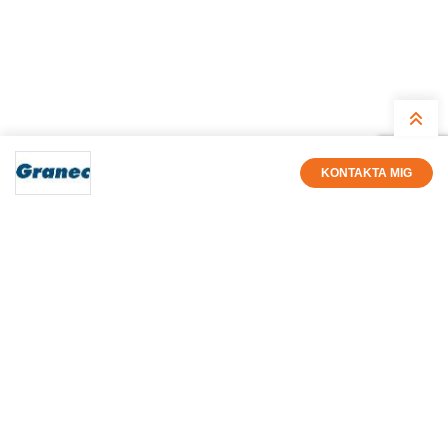
KONTAKTA MIG
Per Lidman
Säljare
0920-228025
per.lidman@granec.se
Få nyhetsbrev med alla nya
André Erlandsson
Säljare
annonser
0920-228025
andre@granec.se
Ange din epostadress nedan så får du varje kväll eller