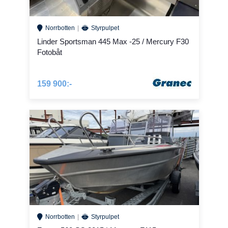
Norrbotten
Styrpulpet
Linder Sportsman 445 Max -25 / Mercury F30
Fotobåt
159 900:-
Norrbotten
Styrpulpet