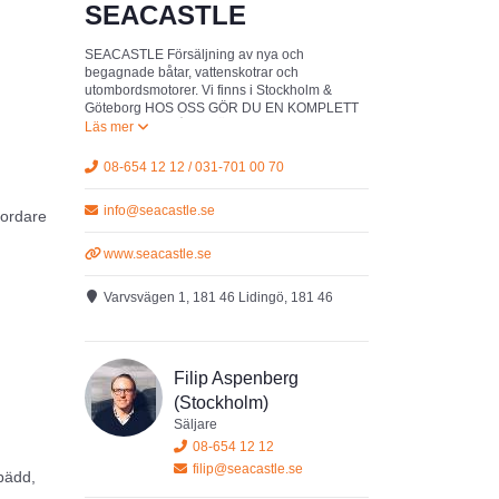
SEACASTLE
SEACASTLE Försäljning av nya och
begagnade båtar, vattenskotrar och
utombordsmotorer. Vi finns i Stockholm &
Göteborg HOS OSS GÖR DU EN KOMPLETT
OCH TRYGG BÅTAFFÄR!
08-654 12 12 / 031-701 00 70
info@seacastle.se
bordare
www.seacastle.se
Varvsvägen 1, 181 46 Lidingö, 181 46
Filip Aspenberg
(Stockholm)
Säljare
08-654 12 12
filip@seacastle.se
bädd,