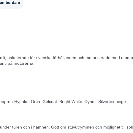
tombordare
apelli, paketerade för svenska förhållanden och motoriserade med utom
ranti på motorerna.
Neopren-Hypalon Orca. Gelcoat: Bright White. Dynor: Silvertex beige.
 under turen och i hamnen. Gott om stuvutrymmen och möjlighet till sol