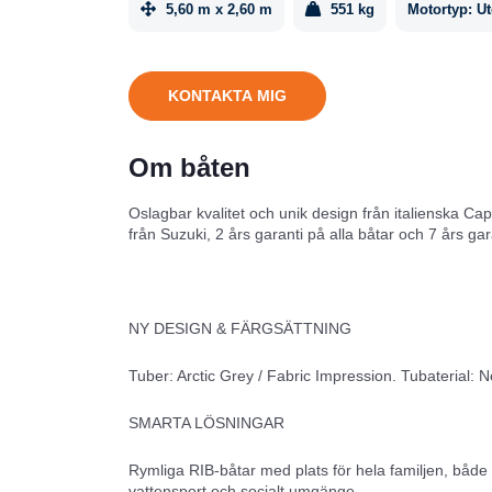
5,60 m x 2,60 m
551 kg
Motortyp:
U
KONTAKTA MIG
Om båten
Oslagbar kvalitet och unik design från italienska C
från Suzuki, 2 års garanti på alla båtar och 7 års ga
NY DESIGN & FÄRGSÄTTNING
Tuber: Arctic Grey / Fabric Impression. Tubaterial: 
SMARTA LÖSNINGAR
Rymliga RIB-båtar med plats för hela familjen, både
vattensport och socialt umgänge.