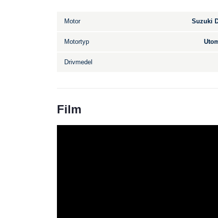
Motor
Suzuki 
Motortyp
Utom
Drivmedel
Film