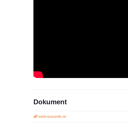
Dokument
www.seacastle.se