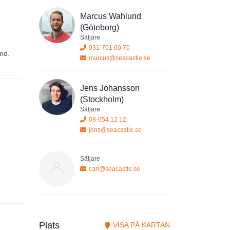
Marcus Wahlund
(Göteborg)
Säljare
031-701 00 70
ind.
marcus@seacastle.se
Jens Johansson
(Stockholm)
Säljare
08-654 12 12
jens@seacastle.se
Säljare
carl@seacastle.se
Plats
VISA PÅ KARTAN