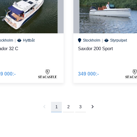
ockholm
Hyttbåt
Stockholm
Styrpulpet
dor 32 C
Saxdor 200 Sport
9 000:-
349 000:-
1
2
3