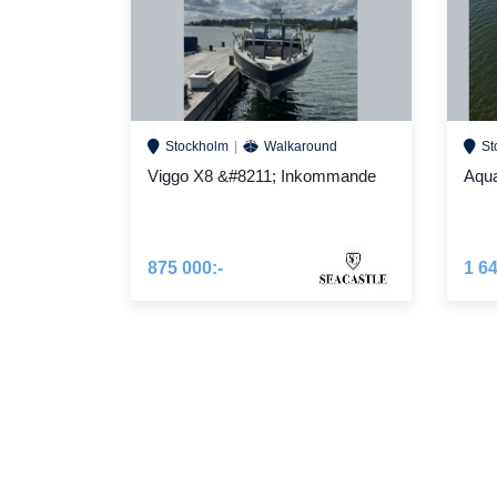
Stockholm
Walkaround
St
Viggo X8 &#8211; Inkommande
Aqua
875 000:-
1 64