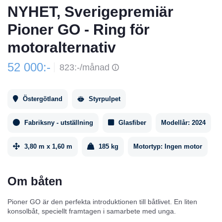
NYHET, Sverigepremiär
Pioner GO - Ring för
motoralternativ
52 000:-
823:-/månad
Östergötland
Styrpulpet
Fabriksny - utställning
Glasfiber
Modellår:
2024
3,80 m x 1,60 m
185 kg
Motortyp:
Ingen motor
Om båten
Pioner GO är den perfekta introduktionen till båtlivet. En liten
konsolbåt, speciellt framtagen i samarbete med unga.