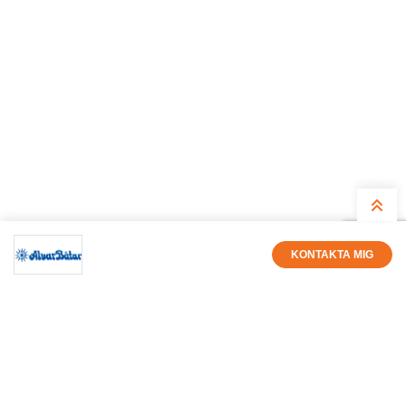
KONTAKTA MIG
Dick Larsson
Säljare
011-311260
dick@alvarbatar.se