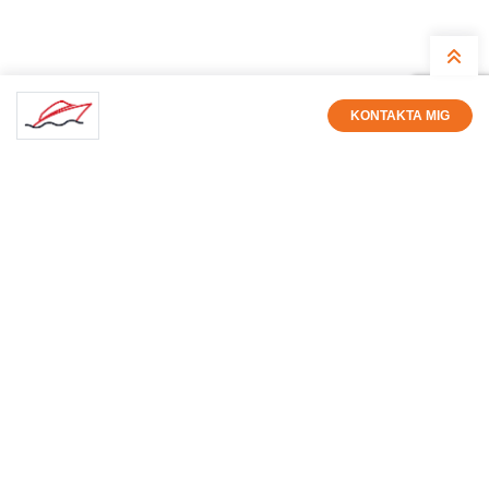
KONTAKTA MIG
Få nyhetsbrev med alla nya
annonser
Ange din epostadress nedan så får du varje kväll eller
fredag eftermiddag ett epostmeddelande med alla
annonser som lagts in under dagen. Du kan enkelt avsluta
din prenumeration när du själv vill.