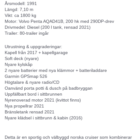
Årsmodell: 1991
Längd: 7,10 m
Vikt: ca 1800 kg
Motor: Volvo Penta AQAD41B, 200 hk med 290DP-drev
Drivmedel: Diesel (200 l tank, rensad 2021)
Trailer: 80-trailer ingår
Utrustning & uppgraderingar:
Kapell från 2017 + kapellgarage
Soft deck (nyare)
Nyare kylskåp
2 nyare batterier med nya klämmor + batteriladdare
Garmin GPSmap 526
Högtalare & nyare radio/CD
Oanvänd porta potti & dusch på badbryggan
Uppfällbart bord i sittbrunnen
Nyrenoverad motor 2021 (kvittot finns)
Nya propellrar 2021
Bränsletank rensad 2021
Nyare klädsel i sittbrunn & kabin (2016)
Detta är en sportig och välbyggd norska cruiser som kombinerar