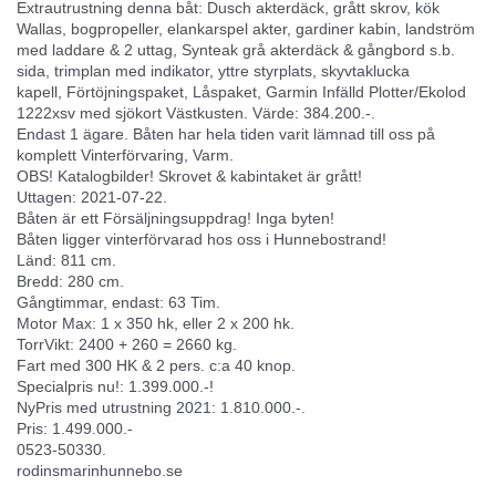
Extrautrustning denna båt: Dusch akterdäck, grått skrov, kök
Wallas, bogpropeller, elankarspel akter, gardiner kabin, landström
med laddare & 2 uttag, Synteak grå akterdäck & gångbord s.b.
sida, trimplan med indikator, yttre styrplats, skyvtaklucka
kapell, Förtöjningspaket, Låspaket, Garmin Infälld Plotter/Ekolod
1222xsv med sjökort Västkusten. Värde: 384.200.-.
Endast 1 ägare. Båten har hela tiden varit lämnad till oss på
komplett Vinterförvaring, Varm.
OBS! Katalogbilder! Skrovet & kabintaket är grått!
Uttagen: 2021-07-22.
Båten är ett Försäljningsuppdrag! Inga byten!
Båten ligger vinterförvarad hos oss i Hunnebostrand!
Länd: 811 cm.
Bredd: 280 cm.
Gångtimmar, endast: 63 Tim.
Motor Max: 1 x 350 hk, eller 2 x 200 hk.
TorrVikt: 2400 + 260 = 2660 kg.
Fart med 300 HK & 2 pers. c:a 40 knop.
Specialpris nu!: 1.399.000.-!
NyPris med utrustning 2021: 1.810.000.-.
Pris: 1.499.000.-
0523-50330.
rodinsmarinhunnebo.se