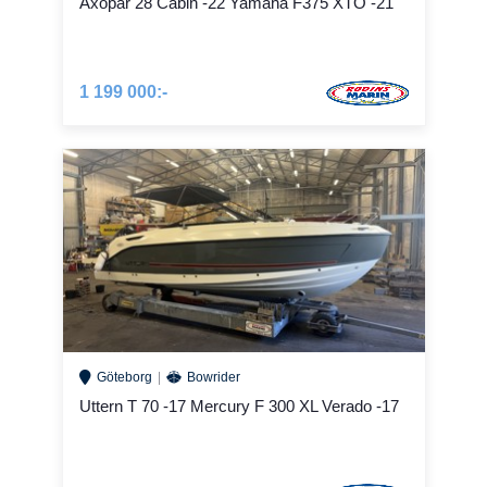
Axopar 28 Cabin -22 Yamaha F375 XTO -21
1 199 000:-
Göteborg
Bowrider
Uttern T 70 -17 Mercury F 300 XL Verado -17