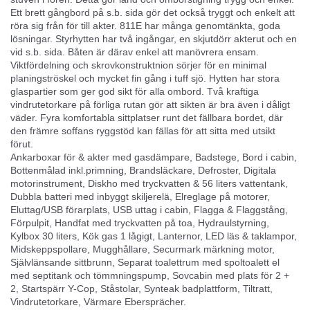
Ett brett gångbord på s.b. sida gör det också tryggt och enkelt att
röra sig från för till akter. 811E har många genomtänkta, goda
lösningar. Styrhytten har två ingångar, en skjutdörr akterut och en
vid s.b. sida. Båten är därav enkel att manövrera ensam.
Viktfördelning och skrovkonstruktnion sörjer för en minimal
planingströskel och mycket fin gång i tuff sjö. Hytten har stora
glaspartier som ger god sikt för alla ombord. Två kraftiga
vindrutetorkare på förliga rutan gör att sikten är bra även i dåligt
väder. Fyra komfortabla sittplatser runt det fällbara bordet, där
den främre soffans ryggstöd kan fällas för att sitta med utsikt
förut.
Ankarboxar för & akter med gasdämpare, Badstege, Bord i cabin,
Bottenmålad inkl.primning, Brandsläckare, Defroster, Digitala
motorinstrument, Diskho med tryckvatten & 56 liters vattentank,
Dubbla batteri med inbyggt skiljerelä, Elreglage på motorer,
Eluttag/USB förarplats, USB uttag i cabin, Flagga & Flaggstång,
Förpulpit, Handfat med tryckvatten på toa, Hydraulstyrning,
Kylbox 30 liters, Kök gas 1 lågigt, Lanternor, LED läs & taklampor,
Midskeppspollare, Mugghållare, Securmark märkning motor,
Självlänsande sittbrunn, Separat toalettrum med spoltoalett el
med septitank och tömmningspump, Sovcabin med plats för 2 +
2, Startspärr Y-Cop, Ståstolar, Synteak badplattform, Tiltratt,
Vindrutetorkare, Värmare Ebersprächer.