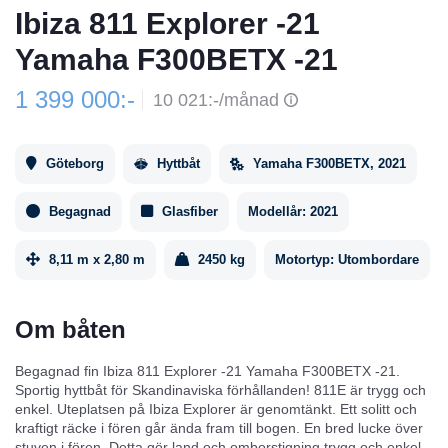
Ibiza 811 Explorer -21
Yamaha F300BETX -21
1 399 000:-
10 021:-/månad
Göteborg
Hyttbåt
Yamaha F300BETX, 2021
Begagnad
Glasfiber
Modellår:
2021
8,11 m x 2,80 m
2450 kg
Motortyp:
Utombordare
Om båten
Begagnad fin Ibiza 811 Explorer -21 Yamaha F300BETX -21.
Sportig hyttbåt för Skandinaviska förhållanden! 811E är trygg och
enkel. Uteplatsen på Ibiza Explorer är genomtänkt. Ett solitt och
kraftigt räcke i fören går ända fram till bogen. En bred lucke över
stuven i fören. Detta gör land och omborstigning trygg och enkel.