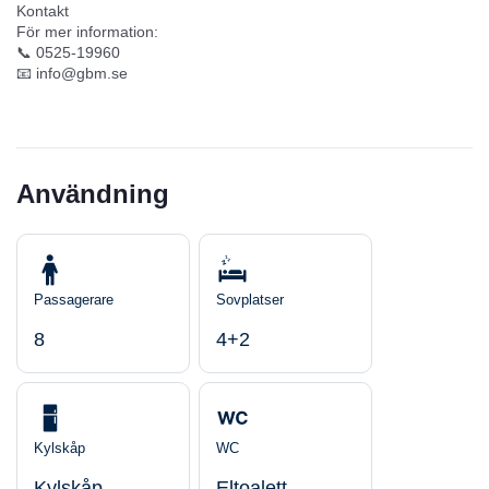
Kontakt
För mer information:
📞
0525‑19960
📧
info@gbm.se
Användning
Passagerare
Sovplatser
8
4+2
Kylskåp
WC
Kylskåp
Eltoalett