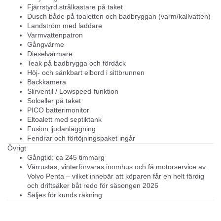
Fjärrstyrd strålkastare på taket
Dusch både på toaletten och badbryggan (varm/kallvatten)
Landström med laddare
Varmvattenpatron
Gångvärme
Dieselvärmare
Teak på badbrygga och fördäck
Höj‑ och sänkbart elbord i sittbrunnen
Backkamera
Slirventil / Lowspeed‑funktion
Solceller på taket
PICO batterimonitor
Eltoalett med septiktank
Fusion ljudanläggning
Fendrar och förtöjningspaket ingår
Övrigt
Gångtid:
ca 245 timmar
g
Vårrustas, vinterförvaras inomhus och få motorservice av
Volvo Penta
– vilket innebär att köparen får en
helt färdig
och driftsäker båt
redo för säsongen 2026
Säljes för kunds räkning