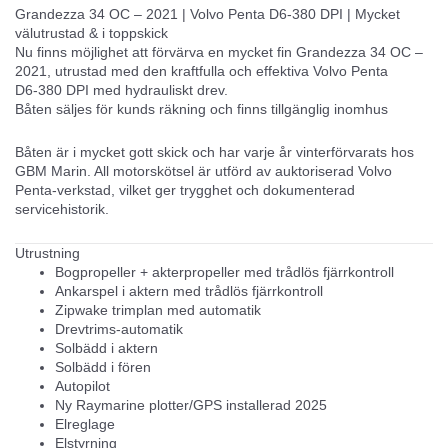
Grandezza 34 OC – 2021 | Volvo Penta D6‑380 DPI | Mycket
välutrustad & i toppskick
Nu finns möjlighet att förvärva en mycket fin
Grandezza 34 OC –
2021
, utrustad med den kraftfulla och effektiva
Volvo Penta
D6‑380 DPI
med hydrauliskt drev.
Båten
säljes för kunds räkning
och finns tillgänglig inomhus
Båten är i
mycket gott skick
och har varje år
vinterförvarats hos
GBM Marin
. All
motorskötsel är utförd av auktoriserad Volvo
Penta‑verkstad
, vilket ger trygghet och dokumenterad
servicehistorik.
Utrustning
Bogpropeller + akterpropeller med
trådlös fjärrkontroll
Ankarspel i aktern med
trådlös fjärrkontroll
Zipwake trimplan med automatik
Drevtrims‑automatik
Solbädd i aktern
Solbädd i fören
Autopilot
Ny Raymarine plotter/GPS installerad 2025
Elreglage
Elstyrning