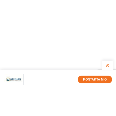
KONTAKTA MIG
Rolf Hansson
Säljare
0525-19962
rolf.hansson@gbm.se