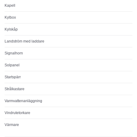
Kapell
Kylbox
Kylskåp
Landström med laddare
Signalhorn
Solpanel
Startspärr
Strålkastare
Varmvattenanläggning
Vindrutetorkare
Värmare