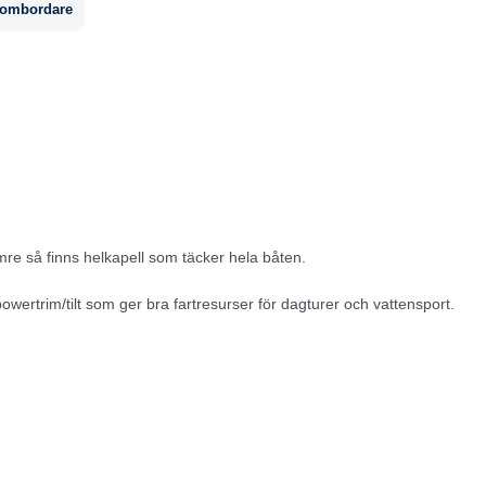
tombordare
mre så finns helkapell som täcker hela båten.
owertrim/tilt som ger bra fartresurser för dagturer och vattensport.