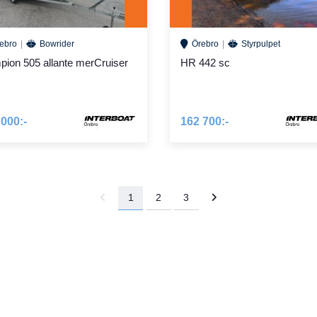
ebro
Bowrider
Örebro
Styrpulpet
ion 505 allante merCruiser
HR 442 sc
 000:-
162 700:-
1
2
3