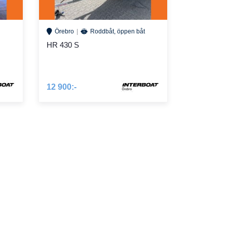
Örebro
Roddbåt, öppen båt
HR 430 S
12 900:-