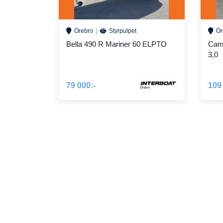
Örebro
Styrpulpet
Ör
Bella 490 R Mariner 60 ELPTO
Camp
3,0
79 000:-
109