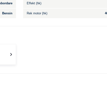
bordare
Effekt (hk)
Bensin
Rek motor (hk)
4