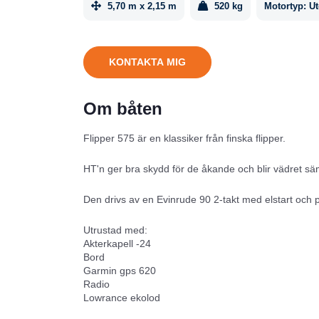
5,70 m x 2,15 m
520 kg
Motortyp:
U
KONTAKTA MIG
Om båten
Flipper 575 är en klassiker från finska flipper.
HT'n ger bra skydd för de åkande och blir vädret sä
Den drivs av en Evinrude 90 2-takt med elstart och p
Utrustad med:
Akterkapell -24
Bord
Garmin gps 620
Radio
Lowrance ekolod