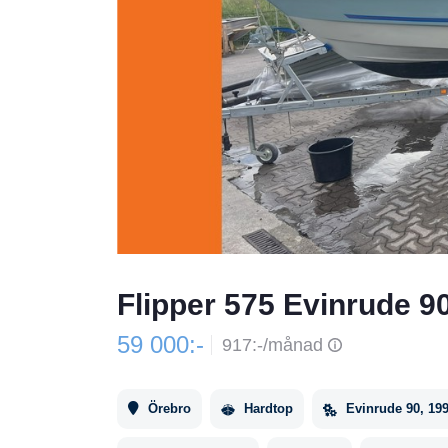
Flipper 575 Evinrude 9
59 000:-
917:-/månad
Örebro
Hardtop
Evinrude 90, 19