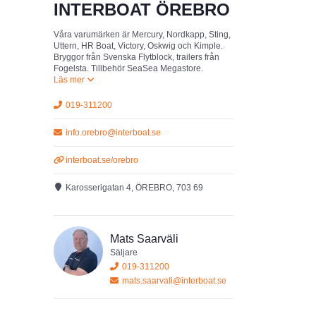
INTERBOAT ÖREBRO
Våra varumärken är Mercury, Nordkapp, Sting,
Uttern, HR Boat, Victory, Oskwig och Kimple.
Bryggor från Svenska Flytblock, trailers från
Fogelsta. Tillbehör SeaSea Megastore.
019-311200
info.orebro@interboat.se
interboat.se/orebro
Karosserigatan 4, ÖREBRO, 703 69
Mats Saarväli
Säljare
019-311200
mats.saarvali@interboat.se