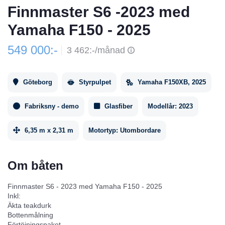
Finnmaster S6 -2023 med
Yamaha F150 - 2025
549 000:-
3 462:-/månad
Göteborg
Styrpulpet
Yamaha F150XB, 2025
Fabriksny - demo
Glasfiber
Modellår:
2023
6,35 m x 2,31 m
Motortyp:
Utombordare
Om båten
Finnmaster S6 - 2023 med Yamaha F150 - 2025
Inkl:
Äkta teakdurk
Bottenmålning
Förtöjningspaket