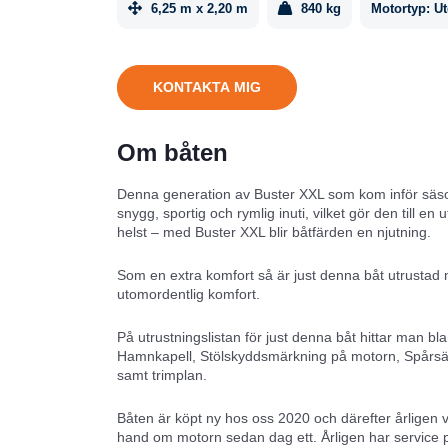
6,25 m x 2,20 m
840 kg
Motortyp:
U
KONTAKTA MIG
Om båten
Denna generation av Buster XXL som kom inför säson
snygg, sportig och rymlig inuti, vilket gör den till e
helst – med Buster XXL blir båtfärden en njutning.
Som en extra komfort så är just denna båt utrustad med
utomordentlig komfort.
På utrustningslistan för just denna båt hittar man bl
Hamnkapell, Stölskyddsmärkning på motorn, Spårsänd
samt trimplan.
Båten är köpt ny hos oss 2020 och därefter årligen 
hand om motorn sedan dag ett. Årligen har service 