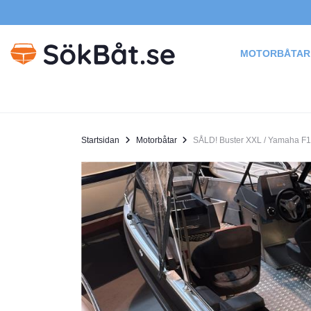
MOTORBÅTAR
Startsidan
Motorbåtar
SÅLD! Buster XXL / Yamaha F