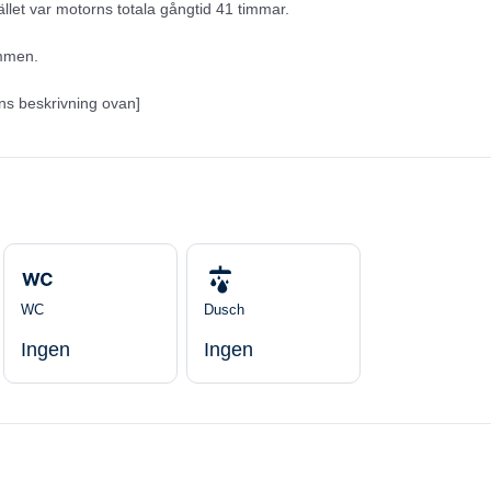
lfället var motorns totala gångtid 41 timmar.
ommen.
ens beskrivning ovan]
WC
Dusch
Ingen
Ingen