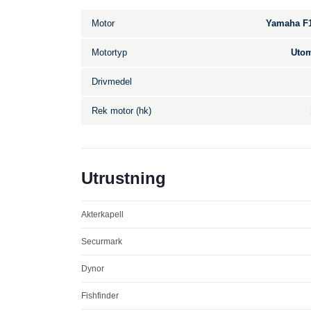
Motor
Yamaha F
Motortyp
Utom
Drivmedel
Rek motor (hk)
Utrustning
Akterkapell
Securmark
Dynor
Fishfinder