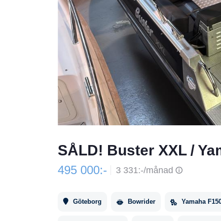
SÅLD! Buster XXL / Y
495 000:-
3 331:-/månad
Göteborg
Bowrider
Yamaha F15