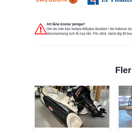
Att låna kostar pengar!
Om du inte kan betala tillbaka skulden i tid riskerar d
abonnemang och få nya lån. För stöd, vänd dig till b
Fle