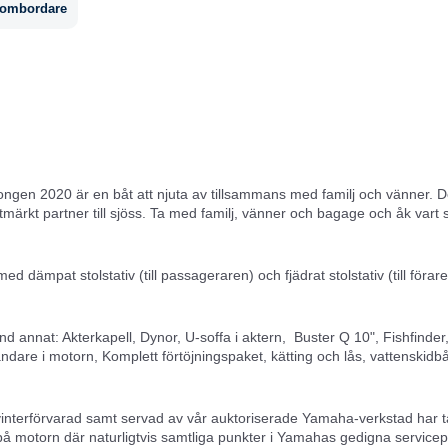
tombordare
gen 2020 är en båt att njuta av tillsammans med familj och vänner. D
n utmärkt partner till sjöss. Ta med familj, vänner och bagage och åk vart
 dämpat stolstativ (till passageraren) och fjädrat stolstativ (till förare
and annat: Akterkapell, Dynor, U-soffa i aktern, Buster Q 10", Fishfinder
are i motorn, Komplett förtöjningspaket, kätting och lås, vattenskidb
vinterförvarad samt servad av vår auktoriserade Yamaha-verkstad har t
på motorn där naturligtvis samtliga punkter i Yamahas gedigna servic