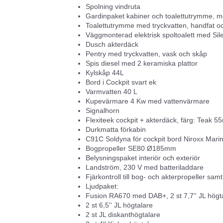
Spolning vindruta
Gardinpaket kabiner och toalettutrymme, m
Toalettutrymme med tryckvatten, handfat o
Väggmonterad elektrisk spoltoalett med Sil
Dusch akterdäck
Pentry med tryckvatten, vask och skåp
Spis diesel med 2 keramiska plattor
Kylskåp 44L
Bord i Cockpit svart ek
Varmvatten 40 L
Kupevärmare 4 Kw med vattenvärmare
Signalhorn
Flexiteek cockpit + akterdäck, färg: Teak 
Durkmatta förkabin
C91C Soldyna för cockpit bord Niroxx Mari
Bogpropeller SE80 Ø185mm
Belysningspaket interiör och exteriör
Landström, 230 V med batteriladdare
Fjärkontroll till bog- och akterpropeller sam
Ljudpaket:
Fusion RA670 med DAB+, 2 st 7,7'' JL högt
2 st 6,5'' JL högtalare
2 st JL diskanthögtalare