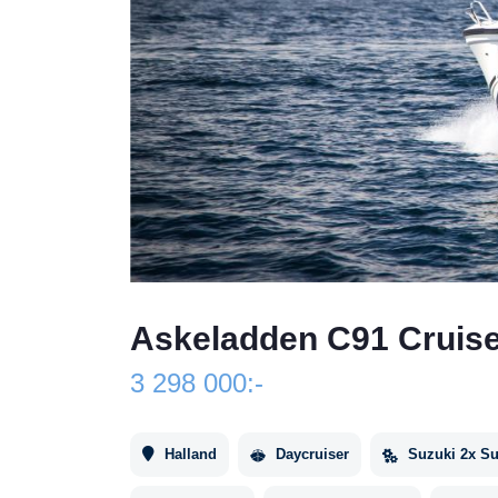
Askeladden C91 Cruis
3 298 000:-
Halland
Daycruiser
Suzuki 2x S