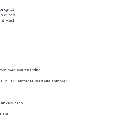
örkgrått
ch dusch
ent Flush
55mm med svart nåtning
na 99.099 antracite med vita sömmar
t ankarvinsch
alare