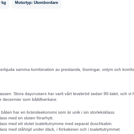
 kg
Motortyp:
Utombordare
n erbjuda samma kombination av prestanda, lösningar, volym och komfo
assen. Stora daycruisers har varit vårt levebröd sedan 90-talet, och vi 
e decennier som båttillverkare:
 båten har en bränsleekonomi som är unik i sin storleksklass.
ass med en sluten förarhytt.
lass med ett slutet toalettutrymme med separat duschkabin.
ass med ståhöjd under däck, i förkabinen och i toalettutrymmet.