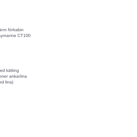
rm förkabin
aymarine CT100
ed kätting
ipner ankarlina
d lina)