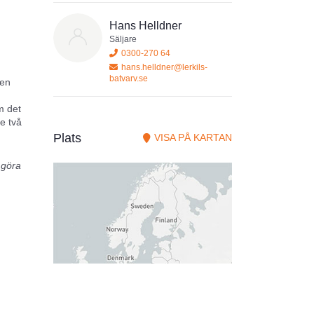
Hans Helldner
Säljare
0300-270 64
hans.helldner@lerkils-
batvarv.se
den
m det
e två
Plats
VISA PÅ KARTAN
 göra