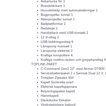
Ankarlucka för 1
Brandsläckare 1
Huvudelskåp med automatsäkringar 1
Bogpropeller tunnel 1
Akterpropeller tunnel 1
Badplattformar 2
Badstege 1
Handskfack med USB-kontakt 2
12 V-uttag 2
USB-laddningsuttag 6
Länspump manuell 1
Länspump elektrisk 2
Kraftiga korspollare 4
Kraftiga rostfria räcken och grepphandtag 9
TOPLINE-PAKET
C-Command Gen2 22'' med Airmar DT800
Servicebatteripaket 2 x Sønnak Dual 12 V, 
Trimplan Zipwake 450
Kapell Sunbrella svart
Elektrisk kapellspännare
Belysningspaket kapell
Hamnkapell
Däckslucka förkabin
Vindrutetorkare babord