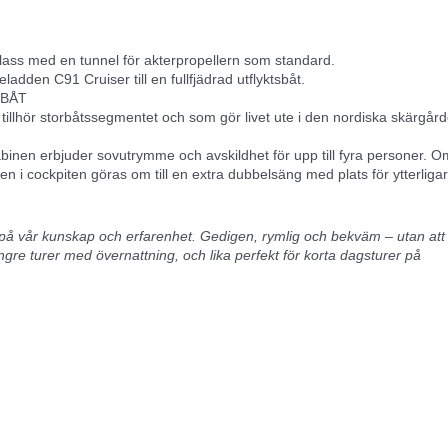
lass med en tunnel för akterpropellern som standard.
adden C91 Cruiser till en fullfjädrad utflyktsbåt.
DBÅT
 tillhör storbåtssegmentet och som gör livet ute i den nordiska skärgår
abinen erbjuder sovutrymme och avskildhet för upp till fyra personer. O
n i cockpiten göras om till en extra dubbelsäng med plats för ytterligar
på vår kunskap och erfarenhet. Gedigen, rymlig och bekväm – utan att
längre turer med övernattning, och lika perfekt för korta dagsturer på