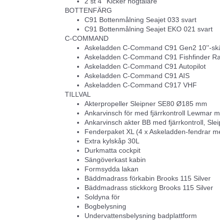
2 st 4'' Kicker högtalare
BOTTENFÄRG
C91 Bottenmålning Seajet 033 svart
C91 Bottenmålning Seajet EKO 021 svart
C-COMMAND
Askeladden C-Command C91 Gen2 10''-skä
Askeladden C-Command C91 Fishfinder R
Askeladden C-Command C91 Autopilot
Askeladden C-Command C91 AIS
Askeladden C-Command C917 VHF
TILLVAL
Akterpropeller Sleipner SE80 Ø185 mm
Ankarvinsch för med fjärrkontroll Lewmar m
Ankarvinsch akter BB med fjärrkontroll, Sle
Fenderpaket XL (4 x Askeladden-fendrar me
Extra kylskåp 30L
Durkmatta cockpit
Sängöverkast kabin
Formsydda lakan
Bäddmadrass förkabin Brooks 115 Silver
Bäddmadrass stickkorg Brooks 115 Silver
Soldyna för
Bogbelysning
Undervattensbelysning badplattform