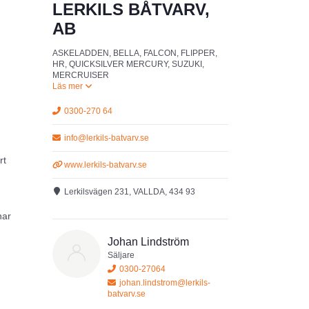
LERKILS BÅTVARV,
AB
ASKELADDEN, BELLA, FALCON, FLIPPER,
HR, QUICKSILVER MERCURY, SUZUKI,
MERCRUISER
0300-270 64
info@lerkils-batvarv.se
rt
www.lerkils-batvarv.se
Lerkilsvägen 231, VALLDA, 434 93
har
Johan Lindström
Säljare
0300-27064
johan.lindstrom@lerkils-
batvarv.se