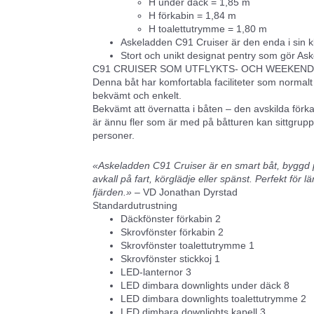
H under däck = 1,85 m
H förkabin = 1,84 m
H toalettutrymme = 1,80 m
Askeladden C91 Cruiser är den enda i sin k
Stort och unikt designat pentry som gör Askel
C91 CRUISER SOM UTFLYKTS- OCH WEEKEN
Denna båt har komfortabla faciliteter som normalt
bekvämt och enkelt.
Bekvämt att övernatta i båten – den avskilda förk
är ännu fler som är med på båtturen kan sittgruppe
personer.
«Askeladden C91 Cruiser är en smart båt, byggd 
avkall på fart, körglädje eller spänst. Perfekt för 
fjärden.»
– VD Jonathan Dyrstad
Standardutrustning
Däckfönster förkabin 2
Skrovfönster förkabin 2
Skrovfönster toalettutrymme 1
Skrovfönster stickkoj 1
LED-lanternor 3
LED dimbara downlights under däck 8
LED dimbara downlights toalettutrymme 2
LED dimbara downlights kapell 3