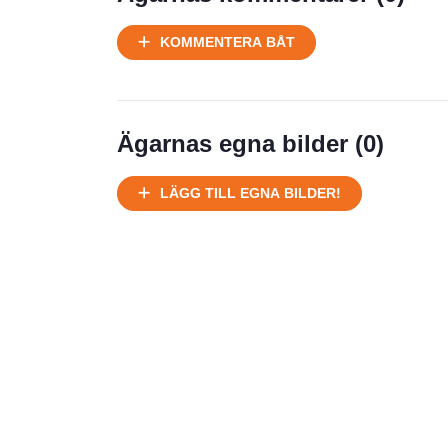
Ej körbart skick, bör transporteras
KOMMENTERA BÅT
på land
Välhållen
Ej körbart skick, bör transporteras på
land
Ägarnas egna bilder (
0
)
Försäljningsår
Årsmodell
LÄGG TILL EGNA BILDER!