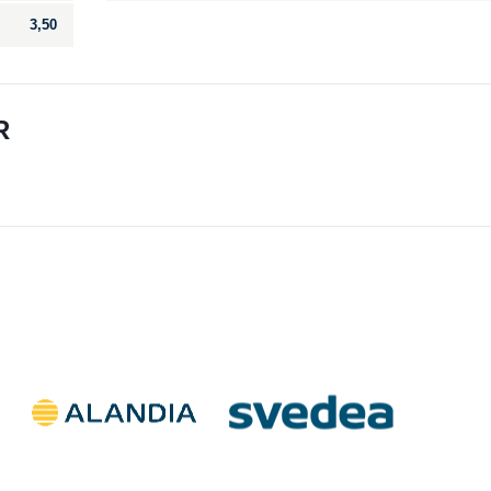
3,50
R
Till salu
.
Inga annonser