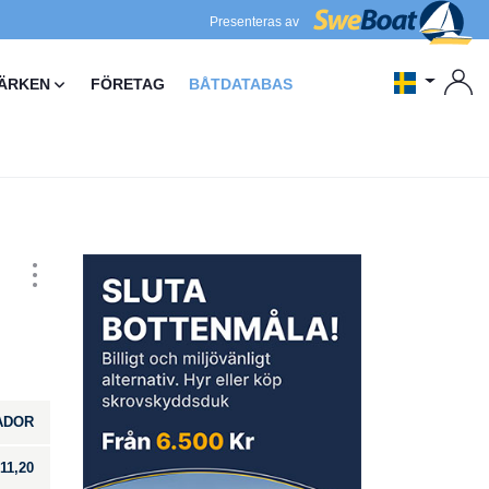
Presenteras av
ÄRKEN
FÖRETAG
BÅTDATABAS
ADOR
11,20