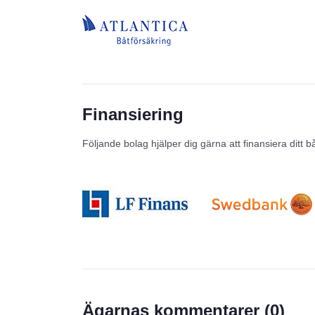
Finansiering
Följande bolag hjälper dig gärna att finansiera ditt b
Prisstatistik
Ägarnas kommentarer (
0
)