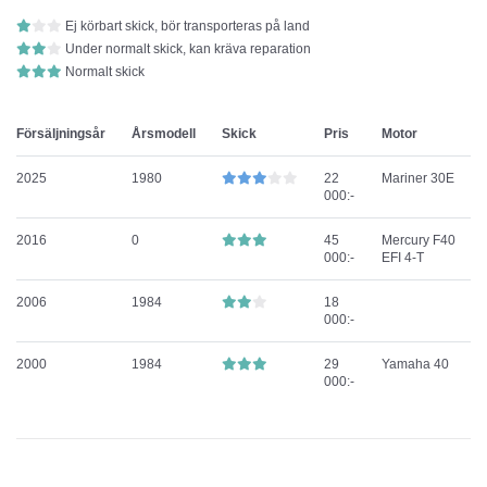
Ej körbart skick, bör transporteras på land
Under normalt skick, kan kräva reparation
Normalt skick
Försäljningsår
Årsmodell
Skick
Pris
Motor
2025
1980
22
Mariner 30E
000:-
2016
0
45
Mercury F40
000:-
EFI 4-T
2006
1984
18
000:-
2000
1984
29
Yamaha 40
000:-