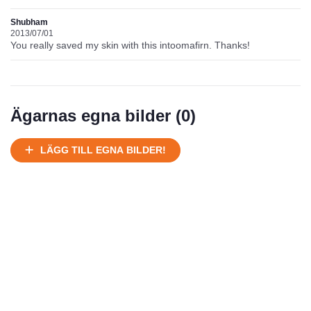
Normalt skick
Välhållen
Shubham
Mycket välhållen
2013/07/01
You really saved my skin with this intoomafirn. Thanks!
Ej körbart skick, bör transporteras på land
Under normalt skick, kan kräva reparation
Normalt skick
Ägarnas egna bilder (
0
)
Försäljningsår
Årsmodell
Skick
Pris
Motor
LÄGG TILL EGNA BILDER!