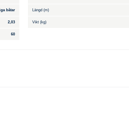
iga båtar
Längd (m)
2,03
Vikt (kg)
60
Till salu
.
Inga annonser