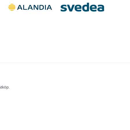
åtköp.