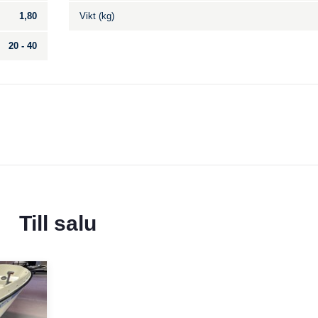
1,80
Vikt (kg)
20 - 40
Till salu