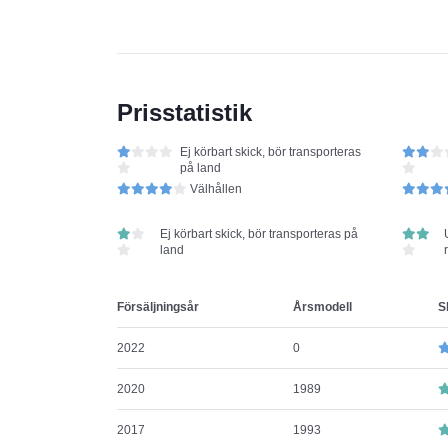
Prisstatistik
Ej körbart skick, bör transporteras
på land
Välhållen
Ej körbart skick, bör transporteras på
land
Försäljningsår
Årsmodell
S
2022
0
2020
1989
2017
1993