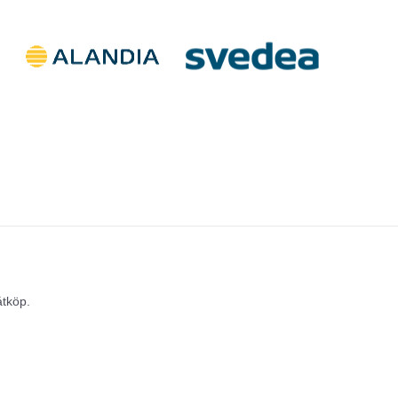
åtköp.