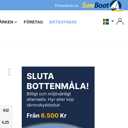
Presenteras av
ÄRKEN
FÖRETAG
BÅTDATABAS
432
4,25