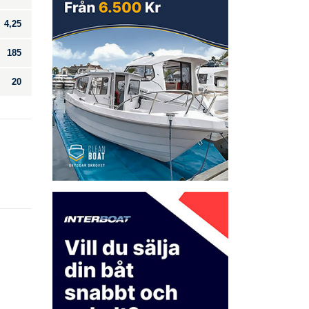
4,25
185
20