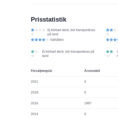
Prisstatistik
Ej körbart skick, bör transporteras
på land
Välhållen
Ej körbart skick, bör transporteras på
land
Försäljningsår
Årsmodell
2021
0
2019
0
2016
1987
2014
0