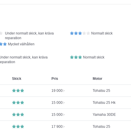
Under normalt skick, kan kräva
Normalt skick
reparation
Mycket välhållen
Under normalt skick, kan kräva
Normalt skick
reparation
Skick
Pris
Motor
19 000:-
Tohatsu 25
15 000:-
Tohatsu 25 Hk
15 000:-
Yamaha 30DE
17 900:-
Tohatsu 25