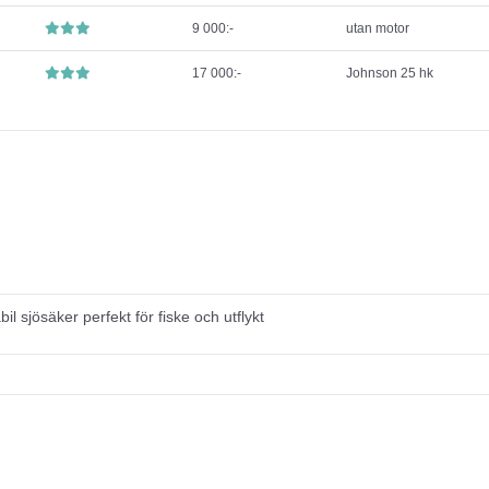
9 000:-
utan motor
17 000:-
Johnson 25 hk
bil sjösäker perfekt för fiske och utflykt