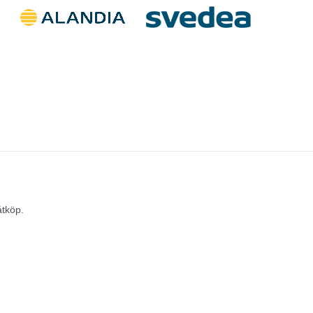
åtköp.