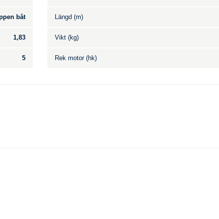
ppen båt
Längd (m)
1,83
Vikt (kg)
5
Rek motor (hk)
Till salu
.
Inga annonser