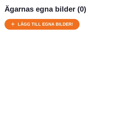
Mycket välhållen
Ägarnas egna bilder (
0
)
Ej körbart skick, bör transporteras på land
Under normalt skick, kan kräva reparation
LÄGG TILL EGNA BILDER!
Normalt skick
Försäljningsår
Årsmodell
Skick
Pris
Motor