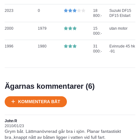
2023
0
18
Suzuki DF15
800:-
DF15 Elstart
2000
1979
15
utan motor
000:-
1996
1980
31
Evinrude 45 hk
000:-
-91
Ägarnas kommentarer (
6
)
KOMMENTERA BÅT
John R
2010/01/23
Grym båt. Lättmanövrerad går bra i sjön. Planar fantastiskt
bra.,knappt nått av båtwn ligger i vatten vid full fart.