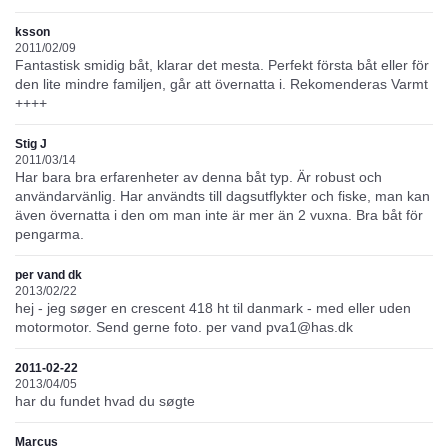
ksson
2011/02/09
Fantastisk smidig båt, klarar det mesta. Perfekt första båt eller för
den lite mindre familjen, går att övernatta i. Rekomenderas Varmt
++++
Stig J
2011/03/14
Har bara bra erfarenheter av denna båt typ. Är robust och
användarvänlig. Har användts till dagsutflykter och fiske, man kan
även övernatta i den om man inte är mer än 2 vuxna. Bra båt för
pengarma.
per vand dk
2013/02/22
hej - jeg søger en crescent 418 ht til danmark - med eller uden
motormotor. Send gerne foto. per vand pva1@has.dk
2011-02-22
2013/04/05
har du fundet hvad du søgte
Marcus