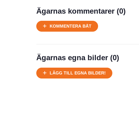
Prisstatistik
Ägarnas kommentarer (
0
)
Ej körbart skick, bör transporteras
KOMMENTERA BÅT
på land
Välhållen
Ej körbart skick, bör transporteras på
land
Ägarnas egna bilder (
0
)
Försäljningsår
Årsmodell
LÄGG TILL EGNA BILDER!