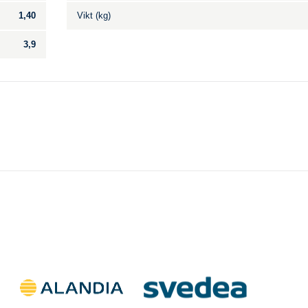
1,40
Vikt (kg)
3,9
Till salu
.
Inga annonser