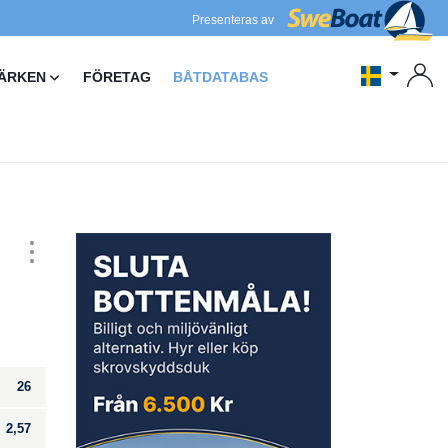
Presenteras av
ÄRKEN
FÖRETAG
BÅTDATABAS
26
2,57