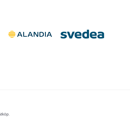
.
åtköp.