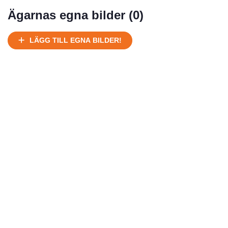
Mycket välhållen
Ägarnas egna bilder (
0
)
Ej körbart skick, bör transporteras på land
Under normalt skick, kan kräva reparation
LÄGG TILL EGNA BILDER!
Normalt skick
Försäljningsår
Årsmodell
Skick
Pris
Motor