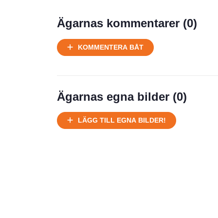
Prisstatistik
Ägarnas kommentarer (
0
)
Ej körbart skick, bör transporteras
KOMMENTERA BÅT
på land
Välhållen
Ej körbart skick, bör transporteras på
land
Ägarnas egna bilder (
0
)
Försäljningsår
Årsmodell
LÄGG TILL EGNA BILDER!