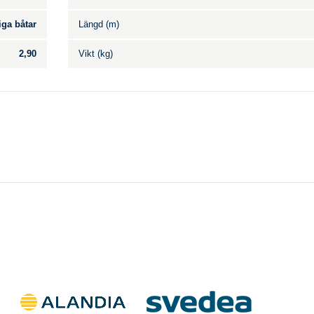
iga båtar
Längd (m)
2,90
Vikt (kg)
Till salu
.
Inga annonser