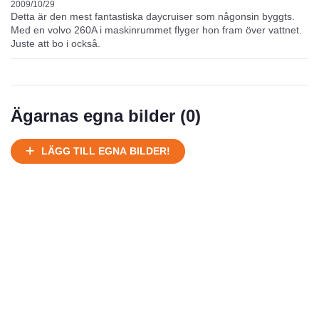
Mycket välhållen
2009/10/29
Detta är den mest fantastiska daycruiser som någonsin byggts.
Med en volvo 260A i maskinrummet flyger hon fram över vattnet.
Ej körbart skick, bör transporteras på land
Juste att bo i också.
Under normalt skick, kan kräva reparation
Normalt skick
Försäljningsår
Årsmodell
Skick
Pris
Motor
Ägarnas egna bilder (
0
)
LÄGG TILL EGNA BILDER!