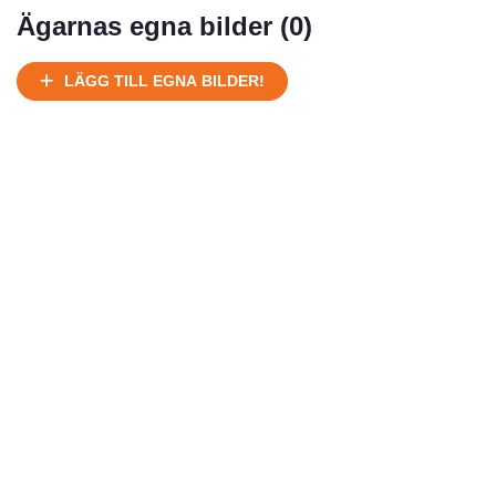
Ägarnas egna bilder (
0
)
Ej körbart skick, bör transporteras på land
Under normalt skick, kan kräva reparation
LÄGG TILL EGNA BILDER!
Normalt skick
Försäljningsår
Årsmodell
Skick
Pris
Motor