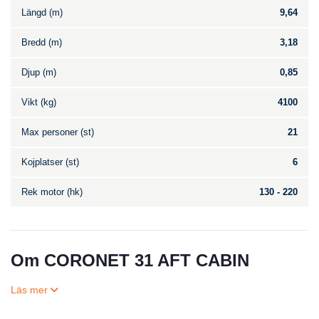
Längd (m)
9,64
Bredd (m)
3,18
Djup (m)
0,85
Vikt (kg)
4100
Max personer (st)
21
Kojplatser (st)
6
Rek motor (hk)
130 - 220
Om CORONET 31 AFT CABIN