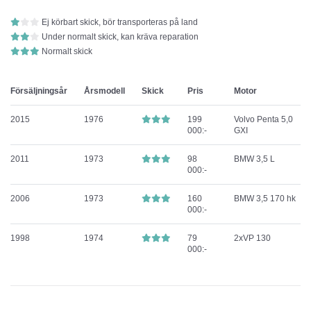
Ej körbart skick, bör transporteras på land
Under normalt skick, kan kräva reparation
Normalt skick
Försäljningsår
Årsmodell
Skick
Pris
Motor
2015
1976
199
Volvo Penta 5,0
000:-
GXI
2011
1973
98
BMW 3,5 L
000:-
2006
1973
160
BMW 3,5 170 hk
000:-
1998
1974
79
2xVP 130
000:-