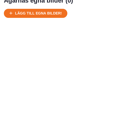
Ägarnas egna bilder (
0
)
LÄGG TILL EGNA BILDER!