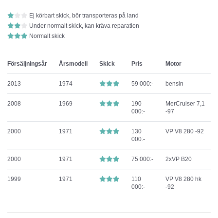
Ej körbart skick, bör transporteras på land
Under normalt skick, kan kräva reparation
Normalt skick
Försäljningsår
Årsmodell
Skick
Pris
Motor
2013
1974
59 000:-
bensin
2008
1969
190
MerCruiser 7,1
000:-
-97
2000
1971
130
VP V8 280 -92
000:-
2000
1971
75 000:-
2xVP B20
1999
1971
110
VP V8 280 hk
000:-
-92