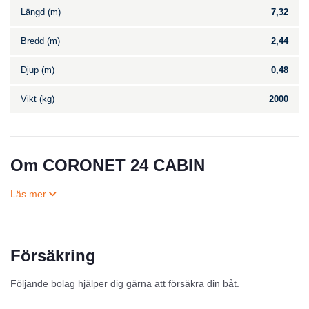
Längd (m)
7,32
Bredd (m)
2,44
Djup (m)
0,48
Vikt (kg)
2000
Om CORONET 24 CABIN
Försäkring
Till salu
Följande bolag hjälper dig gärna att försäkra din båt.
Inga annonser