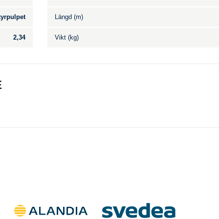
tyrpulpet
Längd (m)
2,34
Vikt (kg)
E
Till salu
.
Inga annonser