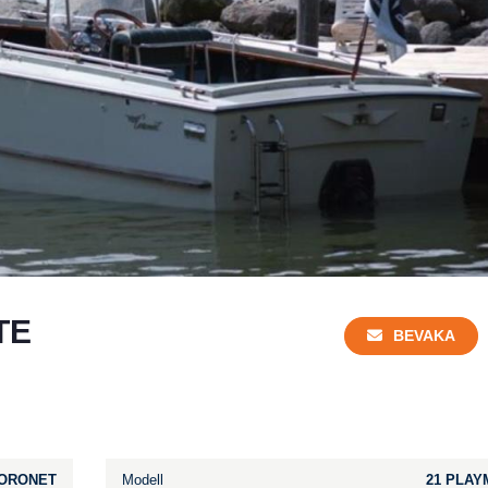
TE
BEVAKA
ORONET
Modell
21 PLAY