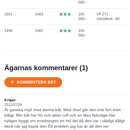
000:-
2001
1983
165
VP 271
000:-
sötvattenk. -89
1999
1982
195
000:-
Ägarnas kommentarer (
1
)
KOMMENTERA BÅT
Krigan
2011/07/29
Är ganska nöjd med denna båt, Med disel går den inte fort men
billigt. Min båt har för och akter ruff och en liten flybridge.Har
nyligen byggt om inredningen en hel del då den var i väldigt dåligt
skick när jag köpte den.Ett problem jag har är att den ver