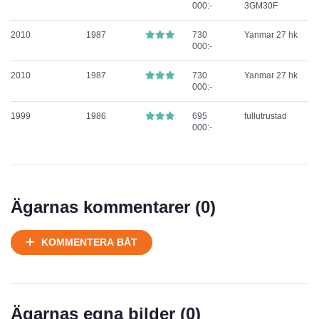
000:-
3GM30F
2010
1987
730
Yanmar 27 hk
000:-
2010
1987
730
Yanmar 27 hk
000:-
1999
1986
695
fullutrustad
000:-
Ägarnas kommentarer (
0
)
KOMMENTERA BÅT
Ägarnas egna bilder (
0
)