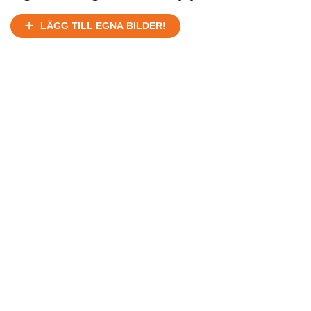
Ej körbart skick, bör transporteras på land
Under normalt skick, kan kräva reparation
LÄGG TILL EGNA BILDER!
Normalt skick
Försäljningsår
Årsmodell
Skick
Pris
Motor