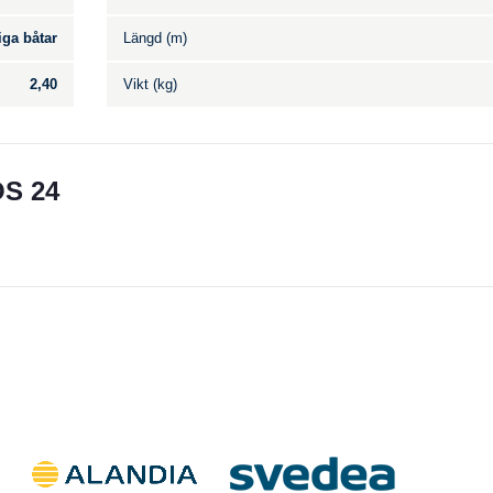
iga båtar
Längd (m)
2,40
Vikt (kg)
S 24
Till salu
.
Inga annonser