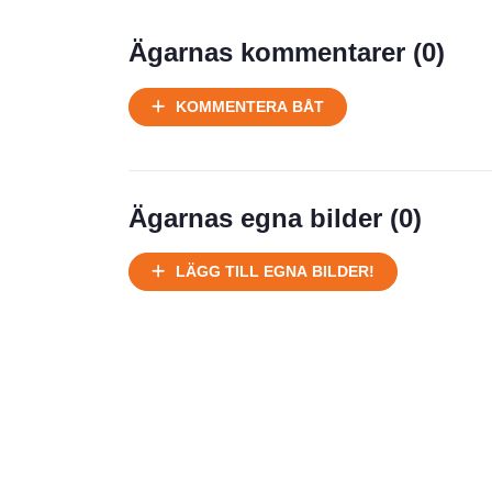
Prisstatistik
Ägarnas kommentarer (
0
)
Ej körbart skick, bör transporteras
KOMMENTERA BÅT
på land
Välhållen
Ej körbart skick, bör transporteras på
land
Ägarnas egna bilder (
0
)
Försäljningsår
Årsmodell
LÄGG TILL EGNA BILDER!