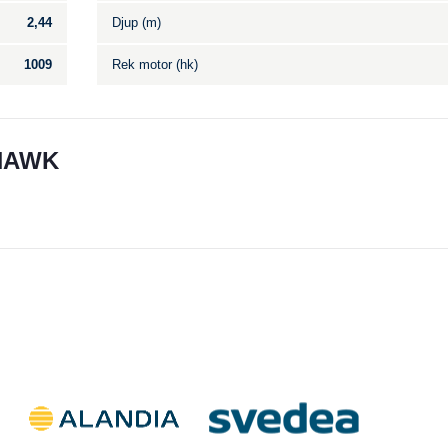
2,44
Djup (m)
1009
Rek motor (hk)
 HAWK
Till salu
.
Inga annonser