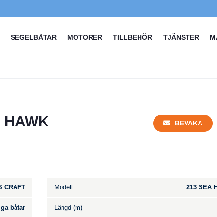
SEGELBÅTAR
MOTORER
TILLBEHÖR
TJÄNSTER
M
A HAWK
BEVAKA
S CRAFT
Modell
213 SEA 
iga båtar
Längd (m)