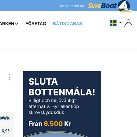
Presenteras av
ÄRKEN
FÖRETAG
BÅTDATABAS
HAWK
6,93