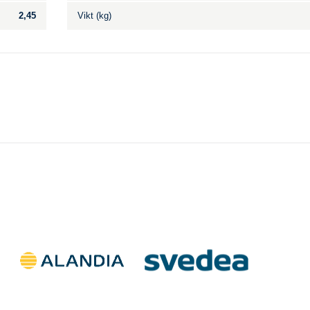
2,45
Vikt (kg)
Till salu
.
Inga annonser