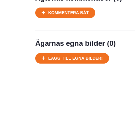
Ej körbart skick, bör transporteras
KOMMENTERA BÅT
på land
Välhållen
Ej körbart skick, bör transporteras på
land
Ägarnas egna bilder (
0
)
Försäljningsår
Årsmodell
LÄGG TILL EGNA BILDER!