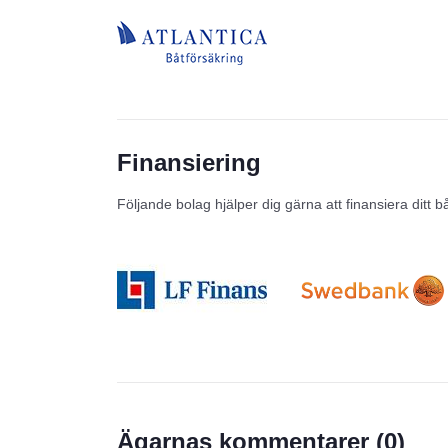
Finansiering
Följande bolag hjälper dig gärna att finansiera ditt b
Prisstatistik
Ägarnas kommentarer (
0
)