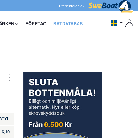
Presenteras av
ÄRKEN
FÖRETAG
BÅTDATABAS
8CXL
6,10