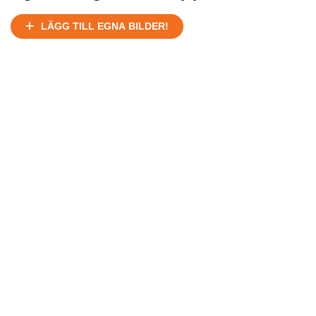
Ej körbart skick, bör transporteras på land
Under normalt skick, kan kräva reparation
LÄGG TILL EGNA BILDER!
Normalt skick
Försäljningsår
Årsmodell
Skick
Pris
Motor