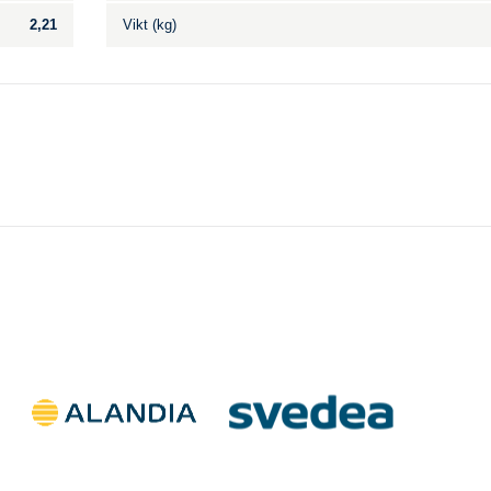
2,21
Vikt (kg)
Till salu
.
Inga annonser