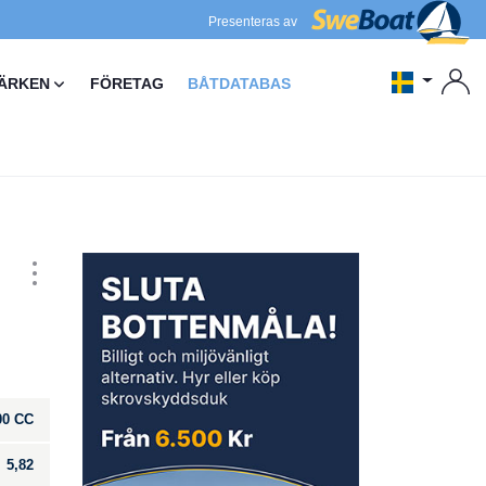
Presenteras av
ÄRKEN
FÖRETAG
BÅTDATABAS
00 CC
5,82