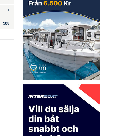
7
980