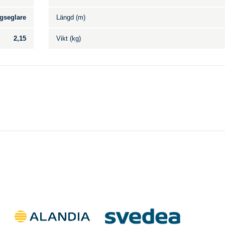
gseglare
Längd (m)
2,15
Vikt (kg)
Till salu
.
Inga annonser