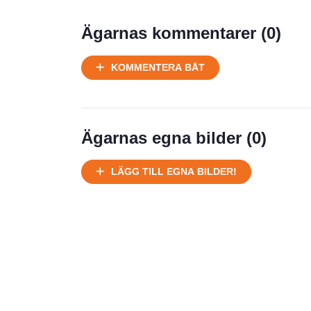
Prisstatistik
Ägarnas kommentarer (
0
)
Ej körbart skick, bör transporteras
KOMMENTERA BÅT
på land
Välhållen
Ej körbart skick, bör transporteras på
land
Ägarnas egna bilder (
0
)
Försäljningsår
Årsmodell
LÄGG TILL EGNA BILDER!