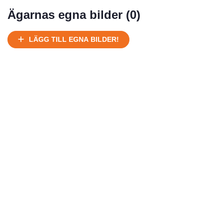
Mycket välhållen
Ägarnas egna bilder (
0
)
Ej körbart skick, bör transporteras på land
Under normalt skick, kan kräva reparation
LÄGG TILL EGNA BILDER!
Normalt skick
Försäljningsår
Årsmodell
Skick
Pris
Motor