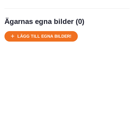
Normalt skick
Välhållen
Mycket välhållen
Ägarnas egna bilder (
0
)
Ej körbart skick, bör transporteras på land
Under normalt skick, kan kräva reparation
LÄGG TILL EGNA BILDER!
Normalt skick
Försäljningsår
Årsmodell
Skick
Pris
Motor