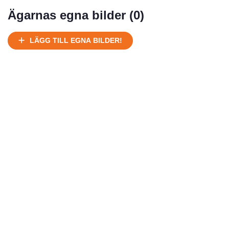
Mycket välhållen
Ägarnas egna bilder (
0
)
Ej körbart skick, bör transporteras på land
Under normalt skick, kan kräva reparation
LÄGG TILL EGNA BILDER!
Normalt skick
Försäljningsår
Årsmodell
Skick
Pris
Motor