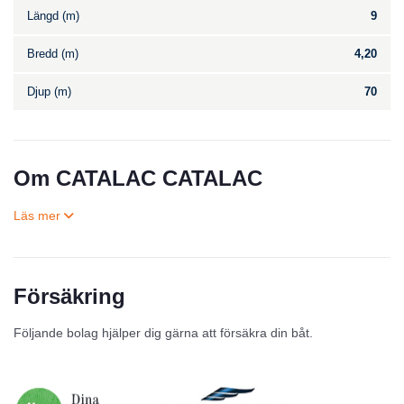
Längd (m)
9
Bredd (m)
4,20
Djup (m)
70
Om CATALAC CATALAC
Försäkring
Till salu
Följande bolag hjälper dig gärna att försäkra din båt.
Inga annonser