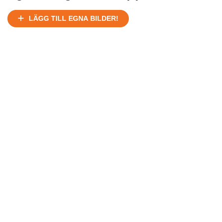
Ej körbart skick, bör transporteras på land
Under normalt skick, kan kräva reparation
LÄGG TILL EGNA BILDER!
Normalt skick
Försäljningsår
Årsmodell
Skick
Pris
Motor