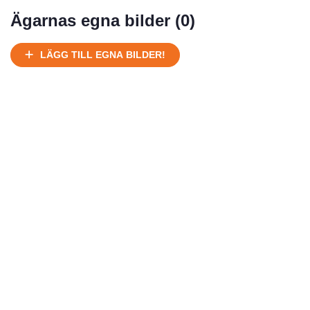
Mycket välhållen
Ägarnas egna bilder (
0
)
Ej körbart skick, bör transporteras på land
Under normalt skick, kan kräva reparation
LÄGG TILL EGNA BILDER!
Normalt skick
Försäljningsår
Årsmodell
Skick
Pris
Motor