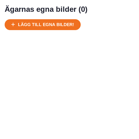
Mycket välhållen
Ägarnas egna bilder (
0
)
Ej körbart skick, bör transporteras på land
Under normalt skick, kan kräva reparation
LÄGG TILL EGNA BILDER!
Normalt skick
Försäljningsår
Årsmodell
Skick
Pris
Motor